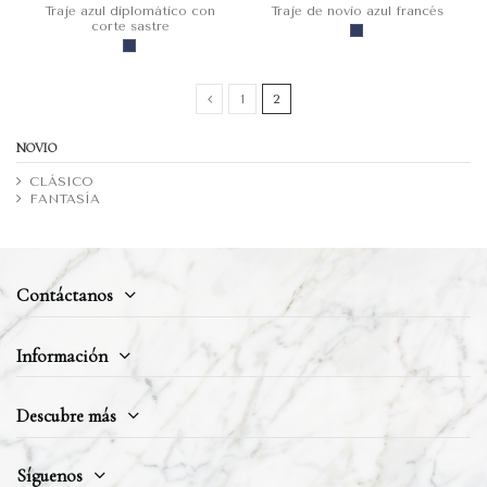
Traje azul diplomático con
Traje de novio azul francés
corte sastre
1
2
NOVIO
CLÁSICO
FANTASÍA
Contáctanos
Información
Descubre más
Síguenos