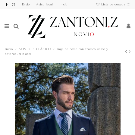
Envío
Aviso legal
Inicio
Lista de deseos (
0
)
Inicio
NOVIO
CLÁSICO
Traje de novio con chaleco verde y
botonadura blanca