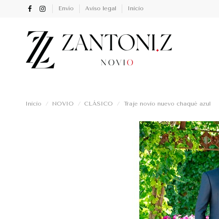
Envío
Aviso legal
Inicio
Inicio
NOVIO
CLÁSICO
Traje novio nuevo chaqué azul