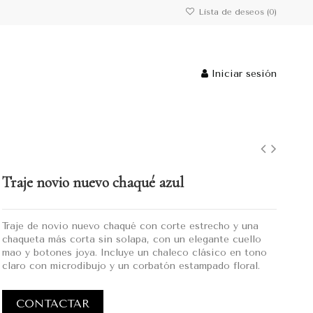
Lista de deseos (
0
)
Iniciar sesión
Traje novio nuevo chaqué azul
Traje de novio nuevo chaqué con corte estrecho y una
chaqueta más corta sin solapa, con un elegante cuello
mao y botones joya. Incluye un chaleco clásico en tono
claro con microdibujo y un corbatón estampado floral.
CONTACTAR