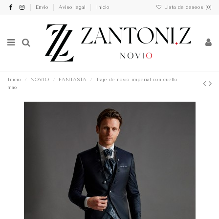
Envío
Aviso legal
Inicio
Lista de deseos (
0
)
Inicio
NOVIO
FANTASÍA
Traje de novio imperial con cuello
mao